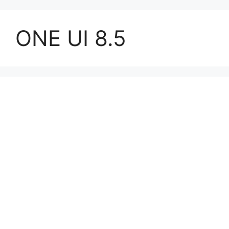
컨
텐
ONE UI 8.5
츠
로
건
너
뛰
기