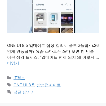
ONE UI 8.5 업데이트 삼성 갤럭시 폴드 z플립7 s26
언제 연동될까? 요즘 스마트폰 쓰다 보면 한 번쯤
이런 생각 드시죠. “업데이트 언제 되지 왜 이렇게 …
더읽기
카
IT정보
테
태
ONE UI 8.5
,
삼성업데이트
고
그
댓글 남기기
리