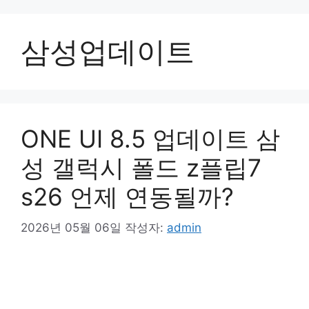
컨
텐
삼성업데이트
츠
로
건
너
뛰
기
ONE UI 8.5 업데이트 삼
성 갤럭시 폴드 z플립7
s26 언제 연동될까?
2026년 05월 06일
작성자:
admin