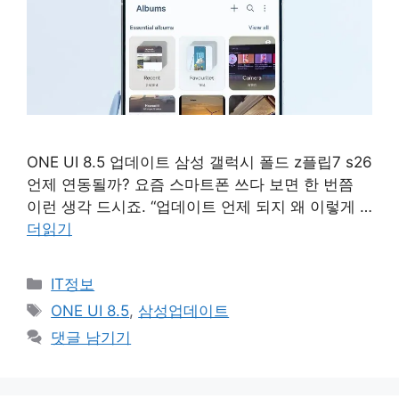
ONE UI 8.5 업데이트 삼성 갤럭시 폴드 z플립7 s26
언제 연동될까? 요즘 스마트폰 쓰다 보면 한 번쯤
이런 생각 드시죠. “업데이트 언제 되지 왜 이렇게 …
더읽기
카
IT정보
테
태
ONE UI 8.5
,
삼성업데이트
고
그
댓글 남기기
리