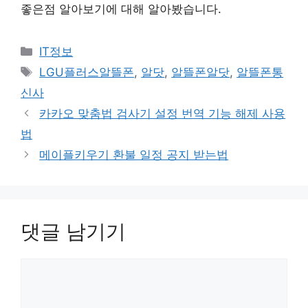
좋은점 알아보기에 대해 알아봤습니다.
카
IT정보
테
태
LGU플러스알뜰폰
,
알닷
,
알뜰폰알닷
,
알뜰폰통
고
그
신사
리
카카오 맞춤법 검사기 설정 번역 기능 해제 사용
법
메이플키우기 환불 일정 공지 받는법
댓글 남기기
댓
글