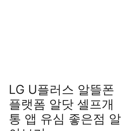
LG U플러스 알뜰폰
플랫폼 알닷 셀프개
통 앱 유심 좋은점 알