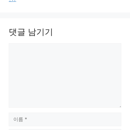
댓글 남기기
댓
글
이
름