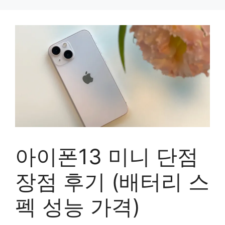
컨
텐
츠
로
건
너
뛰
기
아이폰13 미니 단점
장점 후기 (배터리 스
펙 성능 가격)