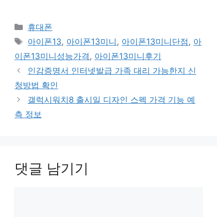
카
휴대폰
테
태
아이폰13
,
아이폰13미니
,
아이폰13미니단점
,
아
고
그
이폰13미니성능가격
,
아이폰13미니후기
리
인감증명서 인터넷발급 가족 대리 가능한지 신
청방법 확인
갤럭시워치8 출시일 디자인 스펙 가격 기능 예
측 정보
댓글 남기기
댓
글