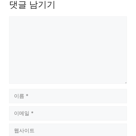
댓글 남기기
댓
글
이
름
이
메
일
웹
사