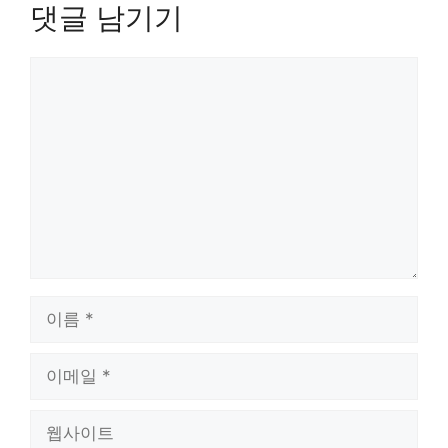
댓글 남기기
댓
글
이
름
이
메
일
웹
사