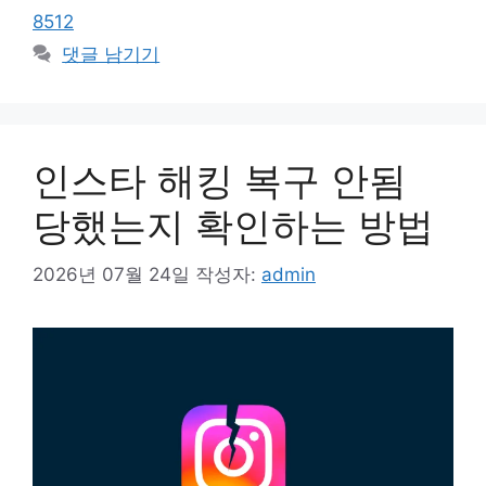
고
그
8512
리
댓글 남기기
인스타 해킹 복구 안됨
당했는지 확인하는 방법
2026년 07월 24일
작성자:
admin