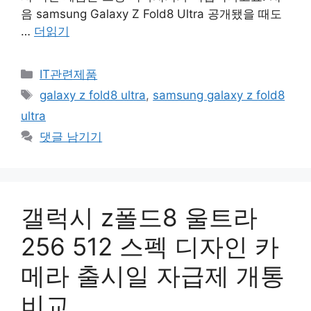
음 samsung Galaxy Z Fold8 Ultra 공개됐을 때도
…
더읽기
카
IT관련제품
테
태
galaxy z fold8 ultra
,
samsung galaxy z fold8
고
그
ultra
리
댓글 남기기
갤럭시 z폴드8 울트라
256 512 스펙 디자인 카
메라 출시일 자급제 개통
비교