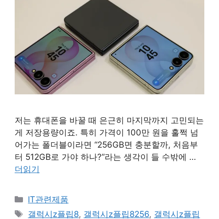
저는 휴대폰을 바꿀 때 은근히 마지막까지 고민되는
게 저장용량이죠. 특히 가격이 100만 원을 훌쩍 넘
어가는 폴더블이라면 “256GB면 충분할까, 처음부
터 512GB로 가야 하나?”라는 생각이 들 수밖에 …
더읽기
카
IT관련제품
테
태
갤럭시z플립8
,
갤럭시z플립8256
,
갤럭시z플립