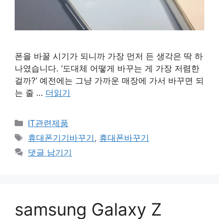
폰을 바꿀 시기가 되니까 가장 먼저 든 생각은 딱 하
나였습니다. ‘도대체 어떻게 바꾸는 게 가장 저렴한
걸까?’ 예전에는 그냥 가까운 매장에 가서 바꾸면 되
는 줄 …
더읽기
카
IT관련제품
테
태
휴대폰기기바꾸기
,
휴대폰바꾸기
고
그
댓글 남기기
리
samsung Galaxy Z