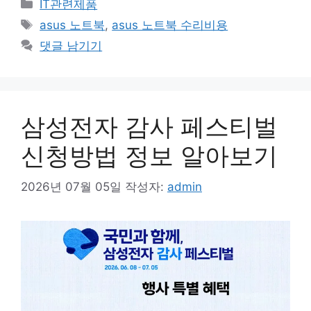
카
IT관련제품
테
태
asus 노트북
,
asus 노트북 수리비용
고
그
댓글 남기기
리
삼성전자 감사 페스티벌
신청방법 정보 알아보기
2026년 07월 05일
작성자:
admin