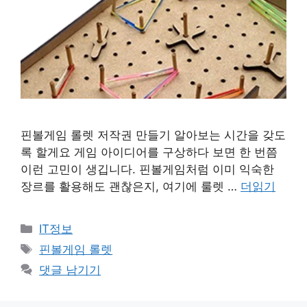
핀볼게임 롤렛 저작권 만들기 알아보는 시간을 갖도
록 할게요 게임 아이디어를 구상하다 보면 한 번쯤
이런 고민이 생깁니다. 핀볼게임처럼 이미 익숙한
장르를 활용해도 괜찮은지, 여기에 룰렛 …
더읽기
카
IT정보
테
태
핀볼게임 롤렛
고
그
댓글 남기기
리