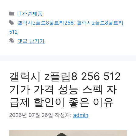
카
IT관련제품
테
태
갤럭시z폴드8울트라256
,
갤럭시z폴드8울트라
고
그
512
리
댓글 남기기
갤럭시 z플립8 256 512
기가 가격 성능 스펙 자
급제 할인이 좋은 이유
2026년 07월 26일
작성자:
admin