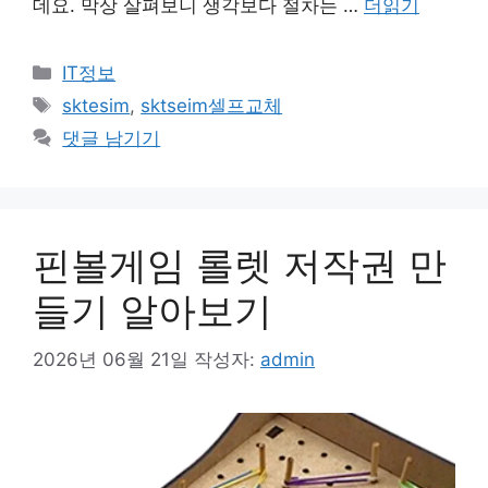
데요. 막상 살펴보니 생각보다 절차는 …
더읽기
카
IT정보
테
태
sktesim
,
sktseim셀프교체
고
그
댓글 남기기
리
핀볼게임 롤렛 저작권 만
들기 알아보기
2026년 06월 21일
작성자:
admin