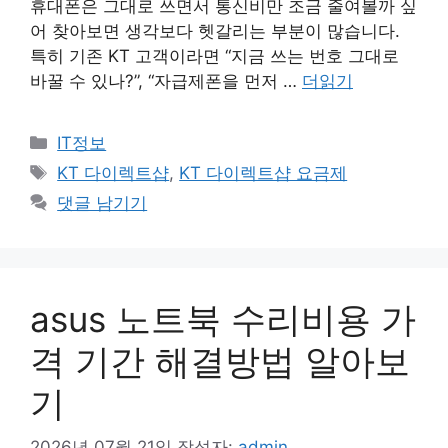
휴대폰은 그대로 쓰면서 통신비만 조금 줄여볼까 싶
어 찾아보면 생각보다 헷갈리는 부분이 많습니다.
특히 기존 KT 고객이라면 “지금 쓰는 번호 그대로
바꿀 수 있나?”, “자급제폰을 먼저 …
더읽기
카
IT정보
테
태
KT 다이렉트샵
,
KT 다이렉트샵 요금제
고
그
댓글 남기기
리
asus 노트북 수리비용 가
격 기간 해결방법 알아보
기
2026년 07월 21일
작성자:
admin