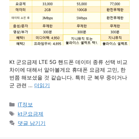
Kt 군요금제 LTE 5G 핸드폰 데이터 종류 선택 비교
차이에 대해서 알아볼게요 휴대폰 요금제 고민, 한
번쯤 해보셨을 것 같습니다. 특히 군 복무 중이거나
군 관련 …
더읽기
카
IT정보
테
태
kt군요금제
고
그
댓글 남기기
리