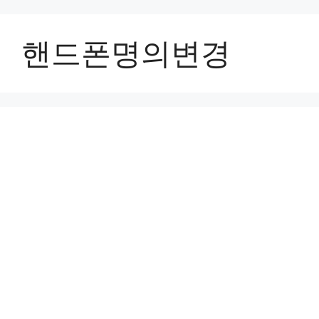
컨
텐
핸드폰명의변경
츠
로
건
너
뛰
기