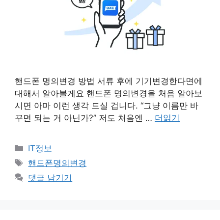
핸드폰 명의변경 방법 서류 후에 기기변경한다면에
대해서 알아볼게요 핸드폰 명의변경을 처음 알아보
시면 아마 이런 생각 드실 겁니다. “그냥 이름만 바
꾸면 되는 거 아닌가?” 저도 처음엔 …
더읽기
카
IT정보
테
태
핸드폰명의변경
고
그
댓글 남기기
리