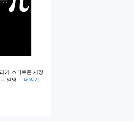
슬라가 스마트폰 시장
는 일명 …
더읽기