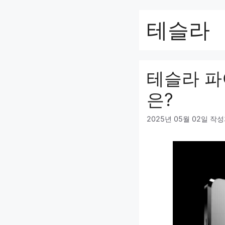
컨
텐
테슬라
츠
로
건
너
테슬라 파
뛰
기
은?
2025년 05월 02일
작성