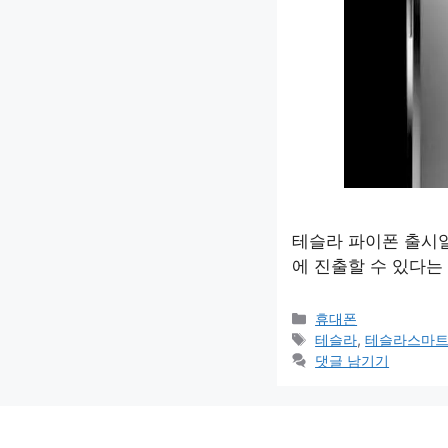
테슬라 파이폰 출시일
에 진출할 수 있다는
카
휴대폰
테
태
테슬라
,
테슬라스마
고
그
댓글 남기기
리