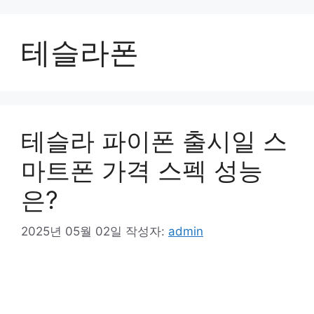
컨
텐
테슬라폰
츠
로
건
너
뛰
기
테슬라 파이폰 출시일 스
마트폰 가격 스펙 성능
은?
2025년 05월 02일
작성자:
admin