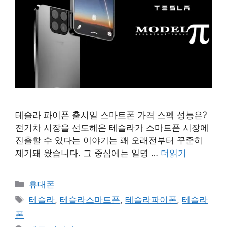
테슬라 파이폰 출시일 스마트폰 가격 스펙 성능은?
전기차 시장을 선도해온 테슬라가 스마트폰 시장에
진출할 수 있다는 이야기는 꽤 오래전부터 꾸준히
제기돼 왔습니다. 그 중심에는 일명 …
더읽기
카
휴대폰
테
태
테슬라
,
테슬라스마트폰
,
테슬라파이폰
,
테슬라
고
그
폰
리