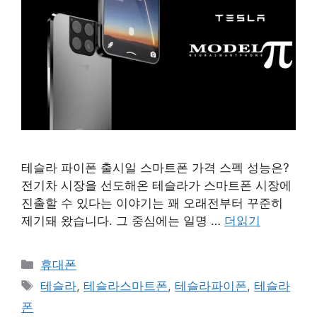
테슬라 파이폰 출시일 스마트폰 가격 스펙 성능은?
전기차 시장을 선도해온 테슬라가 스마트폰 시장에
진출할 수 있다는 이야기는 꽤 오래전부터 꾸준히
제기돼 왔습니다. 그 중심에는 일명 …
더읽기
카
휴대폰
테
태
테슬라
,
테슬라스마트폰
,
테슬라파이폰
,
테슬라
고
그
폰
리