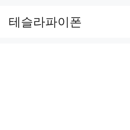
컨
텐
테슬라파이폰
츠
로
건
너
뛰
기