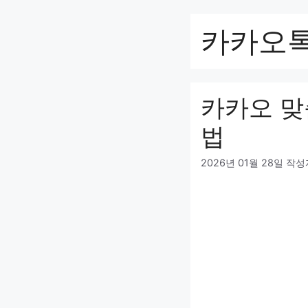
컨
텐
카카오
츠
로
건
너
카카오 맞
뛰
기
법
2026년 01월 28일
작성