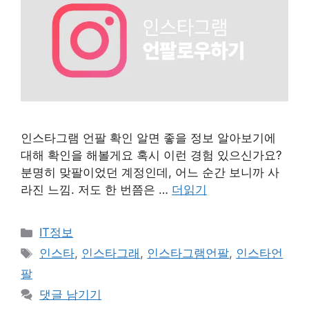
인스타그램 언팔 확인 알면 좋을 정보 알아보기에
대해 확인을 해볼게요 혹시 이런 경험 있으신가요?
분명히 맞팔이었던 계정인데, 어느 순간 보니까 사
라진 느낌. 저도 한 번쯤은 …
더읽기
카
IT정보
테
태
인스타
,
인스타그래
,
인스타그램언팔
,
인스타언
고
그
팔
리
댓글 남기기