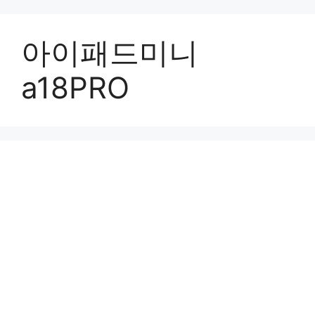
컨
텐
아이패드미니
츠
로
a18PRO
건
너
뛰
기