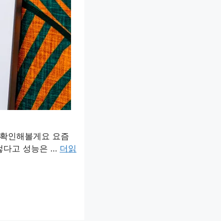
번 확인해볼게요 요즘
렇다고 성능은 …
더읽