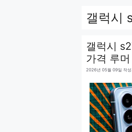
컨
텐
갤럭시 s2
츠
로
건
너
갤럭시 s
뛰
기
가격 루머
2026년 05월 09일
작성