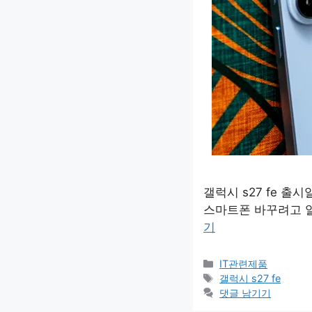
갤럭시 s27 fe 
스마트폰 바꾸려고 
기
카
IT관련제품
테
태
갤럭시 s27 fe
고
그
댓글 남기기
리