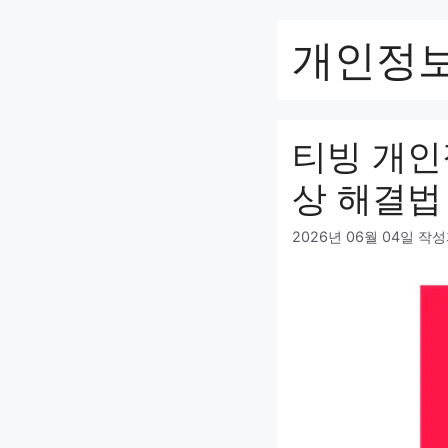
컨
텐
개인정
츠
로
건
너
티빙 개인
뛰
기
상 해결법
2026년 06월 04일
작성