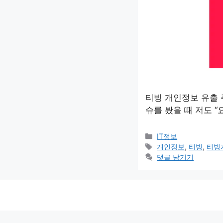
티빙 개인정보 유출 
슈를 봤을 때 저도 
카
IT정보
테
태
개인정보
,
티빙
,
티빙
고
그
댓글 남기기
리