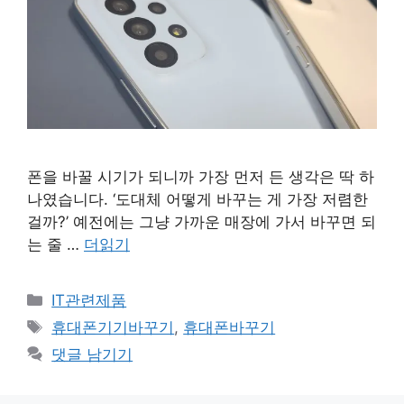
폰을 바꿀 시기가 되니까 가장 먼저 든 생각은 딱 하
나였습니다. ‘도대체 어떻게 바꾸는 게 가장 저렴한
걸까?’ 예전에는 그냥 가까운 매장에 가서 바꾸면 되
는 줄 …
더읽기
카
IT관련제품
테
태
휴대폰기기바꾸기
,
휴대폰바꾸기
고
그
댓글 남기기
리