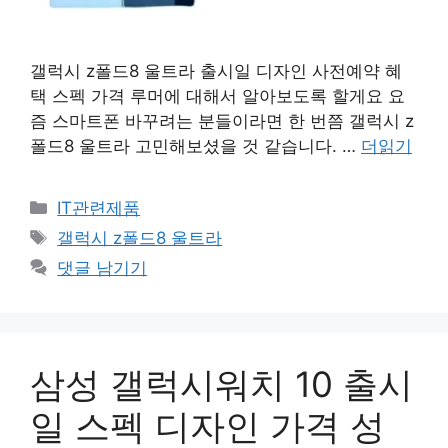
갤럭시 z폴드8 울트라 출시일 디자인 사전예약 혜
택 스펙 가격 루머에 대해서 알아보도록 할게요 요
즘 스마트폰 바꾸려는 분들이라면 한 번쯤 갤럭시 z
폴드8 울트라 고민해보셨을 것 같습니다. …
더읽기
카
IT관련제품
테
태
갤럭시 z폴드8 울트라
고
그
댓글 남기기
리
삼성 갤럭시워치 10 출시
일 스펙 디자인 가격 성