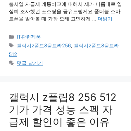
출시일 자급제 개통비교에 대해서 제가 나름대로 열
심히 조사했던 포스팅을 공유드릴게요 폴더블 스마
트폰을 알아볼 때 가장 오래 고민하게 …
더읽기
카
IT관련제품
테
태
갤럭시z폴드8울트라256
,
갤럭시z폴드8울트라
고
그
512
리
댓글 남기기
갤럭시 z플립8 256 512
기가 가격 성능 스펙 자
급제 할인이 좋은 이유