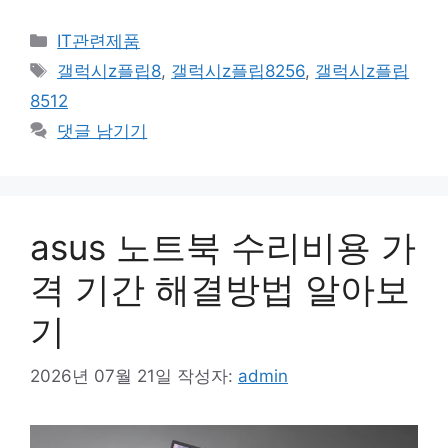
카
IT관련제품
테
태
갤럭시z플립8
,
갤럭시z플립8256
,
갤럭시z플립
고
그
8512
리
댓글 남기기
asus 노트북 수리비용 가
격 기간 해결방법 알아보
기
2026년 07월 21일
작성자:
admin