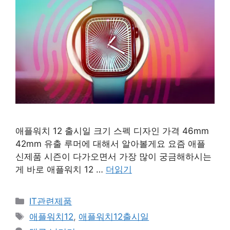
애플워치 12 출시일 크기 스펙 디자인 가격 46mm
42mm 유출 루머에 대해서 알아볼게요 요즘 애플
신제품 시즌이 다가오면서 가장 많이 궁금해하시는
게 바로 애플워치 12 …
더읽기
카
IT관련제품
테
태
애플워치12
,
애플워치12출시일
고
그