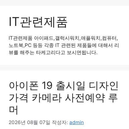
컨
텐
IT관련제품
츠
로
건
IT관련제품 아이패드,갤럭시워치,애플워치,컴퓨터,
너
노트북,PC 등등 각종 IT 관련된 제품들에 대해서 리
뛰
뷰를 해주는 타케고리다고 보시면됩니다.
기
아이폰 19 출시일 디자인
가격 카메라 사전예약 루
머
2026년 08월 07일
작성자:
admin