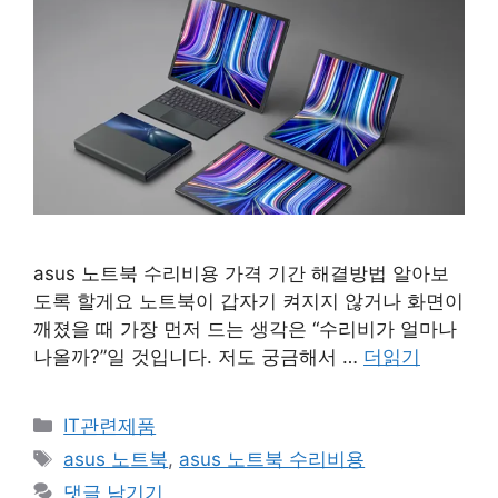
asus 노트북 수리비용 가격 기간 해결방법 알아보
도록 할게요 노트북이 갑자기 켜지지 않거나 화면이
깨졌을 때 가장 먼저 드는 생각은 “수리비가 얼마나
나올까?”일 것입니다. 저도 궁금해서 …
더읽기
카
IT관련제품
테
태
asus 노트북
,
asus 노트북 수리비용
고
그
댓글 남기기