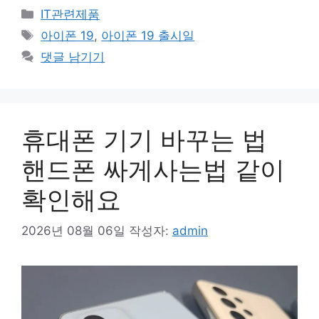
카
IT관련제품
테
태
아이폰 19
,
아이폰 19 출시일
고
그
댓글 남기기
리
휴대폰 기기 바꾸는 법
핸드폰 싸게사는법 같이
확인해요
2026년 08월 06일
작성자:
admin