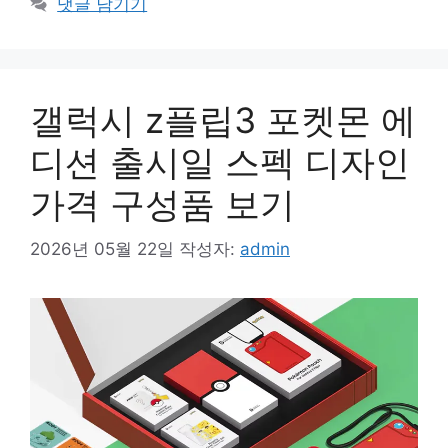
댓글 남기기
리
갤럭시 z플립3 포켓몬 에
디션 출시일 스펙 디자인
가격 구성품 보기
2026년 05월 22일
작성자:
admin