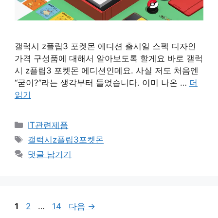
갤럭시 z플립3 포켓몬 에디션 출시일 스펙 디자인
가격 구성품에 대해서 알아보도록 할게요 바로 갤럭
시 z플립3 포켓몬 에디션인데요. 사실 저도 처음엔
“굳이?”라는 생각부터 들었습니다. 이미 나온 …
더
읽기
카
IT관련제품
테
태
갤럭시z플립3포켓몬
고
그
댓글 남기기
리
페
페
페
1
2
…
14
다음
→
이
이
이